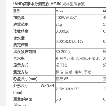
*AND卤素水分测定仪 MF-50
规格型号参数：
型号
MS-70
M
加热源
400W卤素灯
称重范围
71g
5
读数精度
0.0001g
0
含水量
0.001/0.01/0.1%
0
测定精度
温度预设范围
30-200度
5
含水率
相对含水率,含水率,干湿比,
显示方式
湿干比
测定方法
标准, 自动, 定时, 手动
称盘尺寸
(mm)
直径 85
直
外形尺寸
W
×
D
×
H
215x 320x173
2
(
mm)
重量
(
约
Kg)
6.0
6