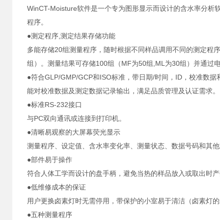
WinCT-Moisture软件是一个专为图形显示而设计的含水
程序。
●测定程序,测定结果存储功能
多能存储20组测量程序，随时根据不同样品调用不同的测定程序
组）。测量结果可存储100组（MF为50组,ML为30组）并通过
●符合GLP/GMP/GCP和ISO标准，带日期/时间，ID，校准数
能对校准数据及测定数据记录输出，满足品质管理及认证需求。
●标准RS-232接口
与PC双向通讯或连接到打印机。
●清晰易观察的大屏幕荧光显示
测量程序、设定值、含水率变化率、测量状态、数据号码和其他
●部件易于操作
符合人体工学而设计的盘手柄，避免当热的样品放入或取出时产
●低维修成本的保证
用户更换卤素灯时无需停用，带保护的小室易于清洁（卤素灯的寿
●五种测量程序