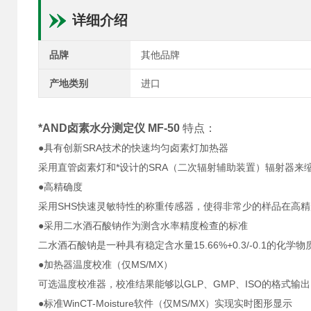
详细介绍
品牌
其他品牌
产地类别
进口
*AND卤素水分测定仪 MF-50
特点：
●具有创新SRA技术的快速均匀卤素灯加热器
采用直管卤素灯和*设计的SRA（二次辐射辅助装置）辐射器来
●高精确度
采用SHS快速灵敏特性的称重传感器，使得非常少的样品在高
●采用二水酒石酸钠作为测含水率精度检查的标准
二水酒石酸钠是一种具有稳定含水量15.66%+0.3/-0.1的
●加热器温度校准（仅MS/MX）
可选温度校准器，校准结果能够以GLP、GMP、ISO的格式输
●标准WinCT-Moisture软件（仅MS/MX）实现实时图形显示