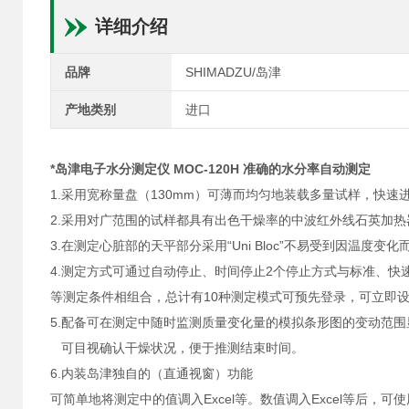
详细介绍
品牌
SHIMADZU/岛津
产地类别
进口
*岛津电子水分测定仪 MOC-120H
准确的水分率自动测定
1.采用宽称量盘（130mm）可薄而均匀地装载多量试样，快
2.采用对广范围的试样都具有出色干燥率的中波红外线石英加热器 
3.在测定心脏部的天平部分采用“Uni Bloc”
不易受到因温度变化而
4.测定方式可通过自动停止、时间停止2个停止方式与标准、快
等测定条件相组合，总计有10种测定模式可预先登录，可立即
5.配备可在测定中随时监测质量变化量的模拟条形图的变动范围
可目视确认干燥状况，便于推测结束时间。
6.内装岛津独自的（直通视窗）功能
可简单地将测定中的值调入Excel等。数值调入Excel等后，