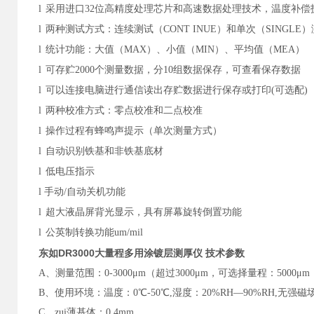
l
采用进口32位高精度处理芯片和高速数据处理技术，温度补偿
l
两种测试方式：连续测试（CONT INUE）和单次（SINGLE
l
统计功能：大值（MAX）、小值（MIN）、平均值（MEA）
l
可存贮2000个测量数据，分10组数据保存，可查看保存数据
l
可以连接电脑进行通信读出存贮数据进行保存或打印(可选配)
l
两种校准方式：零点校准和二点校准
l
操作过程有蜂鸣声提示（单次测量方式）
l
自动识别铁基和非铁基底材
l
低电压指示
l
手动/自动关机功能
l
超大液晶屏背光显示，具有屏幕旋转倒置功能
l
公英制转换功能um/mil
东如DR3000大量程多用涂镀层测厚仪
技术参数
A
、测量范围：0-3000μm（超过3000μm，可选择量程：5000μm，6
B
、使用环境：温度：0℃-50℃,湿度：20%RH—90%RH,无强
C
、zui薄基体：0.4mm