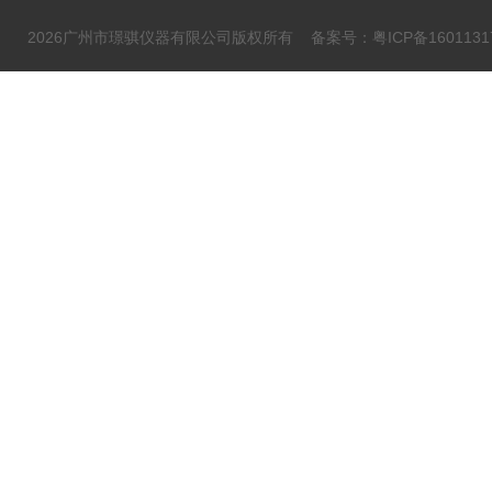
2026广州市璟骐仪器有限公司版权所有
备案号：粤ICP备1601131