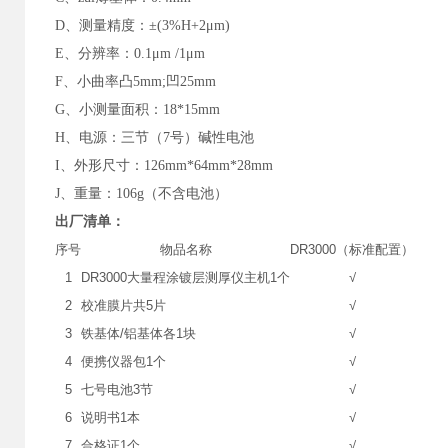
D
、测量精度：±(3%H+2μm)
E
、分辨率：0.1μm /1μm
F
、小曲率凸5mm;凹25mm
G
、小测量面积：18*15mm
H
、电源：三节（7号）碱性电池
I
、外形尺寸：126mm*64mm*28mm
J
、重量：106g（不含电池）
出厂清单：
序号
物品名称
DR3000（标准配置）
1
DR3000大量程涂镀层测厚仪主机1个
√
2
校准膜片共5片
√
3
铁基体/铝基体各1块
√
4
便携仪器包1个
√
5
七号电池3节
√
6
说明书1本
√
7
合格证1个
√