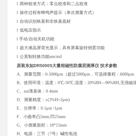
l
两种校准方式：零点校准和二点校准
l
操作过程有蜂鸣声提示（单次测量方式）
l
自动识别铁基和非铁基底材
l
低电压指示
l
手动/自动关机功能
l
超大液晶屏背光显示，具有屏幕旋转倒置功能
l
公英制转换功能um/mil
原装东如DR5000S大量程磁性防腐层测厚仪
技术参数
A
、测量范围：0-5000μm（超过5000μm，可选择量程：6000μm，
B
、使用环境：温度：0℃-50℃,湿度：20%RH—90%RH,无强
C
、zui薄基体：0.4mm
D
、测量精度：±(3%H+2μm)
E
、分辨率：0.1μm /1μm
F
、小曲率凸5mm;凹25mm
G
、小测量面积：18*15mm
H
、电源：三节（7号）碱性电池