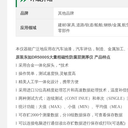
品牌
其他品牌
建材/家具,道路/轨道/船舶,钢铁/金属,
应用领域
零部件
本仪器能广泛地应用在汽车油漆，汽车评估，制造、金属加工、
原装东如DR5000S大量程磁性防腐层测厚仪
产品特点
l
采用合金一体化探头，*技术
l
操作简单，测试速度快,灵敏度高
l
精美人工学一体化设计，携带方便
l
采用进口32位高精度处理芯片和高速数据处理技术，温度补偿
l
两种测试方式：连续测试（CONT INUE）和单次（SINGLE
l
统计功能：大值（MAX）、小值（MIN）、平均值（MEA）
l
可存贮2000个测量数据，分10组数据保存，可查看保存数据
l
可以连接电脑进行通信读出存贮数据进行保存或打印(可选配)