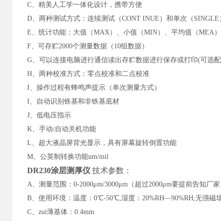
C
、精美人工学一体化设计，携带方便
D
、两种测试方式：连续测试（CONT INUE）和单次（SINGL
E
、统计功能：大值（MAX）、小值（MIN）、平均值（MEA）
F
、可存贮2000个测量数据（10组数据）
G
、可以连接电脑进行通信读出存贮数据进行保存或打印(可选配
H
、两种校准方式：零点校准和二点校准
I
、操作过程有蜂鸣声提示（单次测量方式）
I
、自动识别铁基和非铁基底材
J
、低电压指示
K
、手动/自动关机功能
L
、超大液晶屏背光显示，具有屏幕旋转倒置功能
M、公英制转换功能um/mil
DR230
涂层测厚仪
技术参数：
A、
测量范围：0-2000μm/3000μm（超过2000μm要提前告知厂
B
、使用环境：温度：0℃-50℃,湿度：20%RH—90%RH,无强
C
、zui薄基体：0.4mm