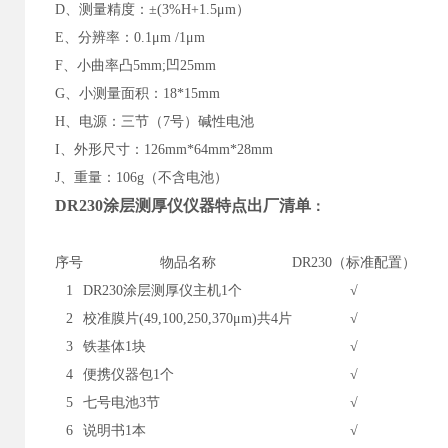
D
、测量精度：±(3%H+1.5μm）
E
、分辨率：0.1μm /1μm
F
、小曲率凸5mm;凹25mm
G
、小测量面积：18*15mm
H
、电源：三节（7号）碱性电池
I
、外形尺寸：126mm*64mm*28mm
J
、重量：106g（不含电池）
DR230
涂层测厚仪仪器特点出厂清单
：
序号
物品名称
DR230
（标准配置）
1
DR230
涂层测厚仪主机1个
√
2
校准膜片(49,100,250,370
μm)共4片
√
3
铁基体1块
√
4
便携仪器包1个
√
5
七号电池3节
√
6
说明书1本
√