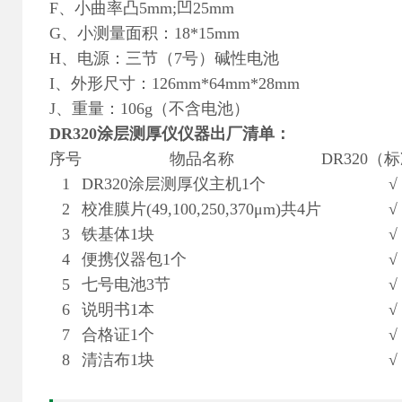
F、小曲率凸5mm;凹25mm
G、小测量面积：18*15mm
H、电源：三节（7号）碱性电池
I、外形尺寸：126mm*64mm*28mm
J、重量：106g（不含电池）
DR320
涂层测厚仪仪器出厂清单：
序号
物品名称
DR320（
1
DR320涂层测厚仪主机1个
√
2
校准膜片(49,100,250,370μm)共4片
√
3
铁基体1块
√
4
便携仪器包1个
√
5
七号电池3节
√
6
说明书1本
√
7
合格证1个
√
8
清洁布1块
√