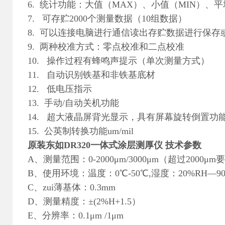
6. 统计功能：大值（MAX）、小值（MIN）、平
7. 可存贮2000个测量数据（10组数据）
8. 可以连接电脑进行通信读出存贮数据进行保存或
9. 两种校准方式：零点校准和二点校准
10. 操作过程有蜂鸣声提示（单次测量方式）
11. 自动识别铁基和非铁基底材
12. 低电压指示
13. 手动/自动关机功能
14. 超大液晶屏背光显示，具有屏幕旋转倒置功
15. 公英制转换功能um/mil
原装东如DR320一体式涂层测厚仪
技术参数
A、测量范围：0-2000μm/3000μm（超过200
B、使用环境：温度：0℃-50℃,湿度：20%RH—
C、zui薄基体：0.3mm
D、测量精度：±(2%H+1.5）
E、分辨率：0.1μm /1μm