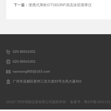
下一篇：
便携式果欧GTS810NF涡流涂层测厚仪
020-86541001
020-86541001
nanxiong900@163.com
广州市花都区新华三东大道93号古风大厦402
2026广州市璟骐仪器有限公司版权所有
备案号：粤ICP备1601131