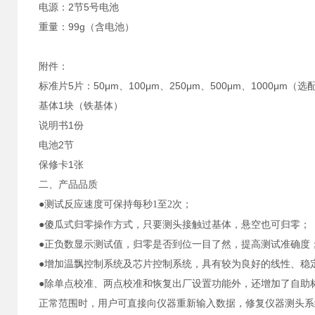
电源：2节5号电池
重量：99g（含电池）
附件：
标准片5片：50μm、100μm、250μm、500μm、1000μm（选
基体1块（铁基体）
说明书1份
电池2节
保修卡1张
二、产品品质
●测试反应速度可保持每秒
；
1
至
2
次
●傻瓜式归零操作方式，只要测头接触过基体，悬空也可归零；
●正负数显示测试值，归零是否到位一目了然，提高测试准确度
●增加温飘控制系统及芯片控制系统，具有较为良好的线性、稳
●除单点校准、两点校准和恢复出厂设置功能外，还增加了自助
正常范围时，用户可直接向仪器重新输入数据，修复仪器测头系