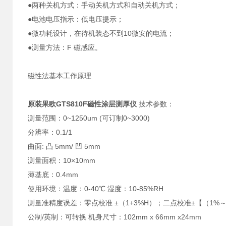
●两种关机方式：手动关机方式和自动关机方式；
●电池电压指示：低电压提示；
●微功耗设计，在待机装态不到10微安的电流；
●测量方法：F 磁感应。
磁性法基本工作原理
原装果欧GTS810F磁性涂层测厚仪
技术参数：
测量范围：0~1250um (可订制0~3000)
分辨率：0.1/1
曲面: 凸 5mm/ 凹 5mm
测量面积：10×10mm
薄基底：0.4mm
使用环境：温度：0-40℃ 湿度：10-85%RH
测量准精度误差：零点校准 ±（1+3%H）；二点校准±【（1%～3
公制/英制：可转换 机身尺寸：102mm x 66mm x24mm