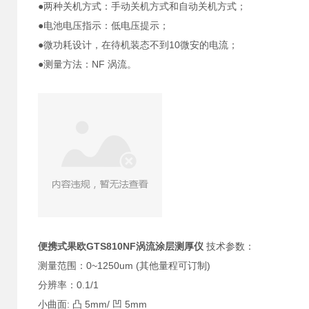
●两种关机方式：手动关机方式和自动关机方式；
●电池电压指示：低电压提示；
●微功耗设计，在待机装态不到10微安的电流；
●测量方法：NF 涡流。
便携式果欧GTS810NF涡流涂层测厚仪
技术参数：
测量范围：0~1250um (其他量程可订制)
分辨率：0.1/1
小曲面: 凸 5mm/ 凹 5mm