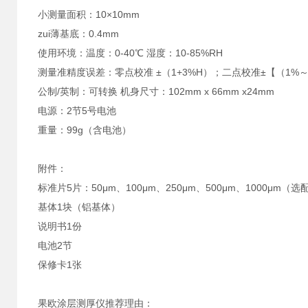
小测量面积：10×10mm
zui薄基底：0.4mm
使用环境：温度：0-40℃ 湿度：10-85%RH
测量准精度误差：零点校准 ±（1+3%H）；二点校准±【（1%～3
公制/英制：可转换 机身尺寸：102mm x 66mm x24mm
电源：2节5号电池
重量：99g（含电池）
附件：
标准片5片：50μm、100μm、250μm、500μm、1000μm（选
基体1块（铝基体）
说明书1份
电池2节
保修卡1张
果欧涂层测厚仪推荐理由：