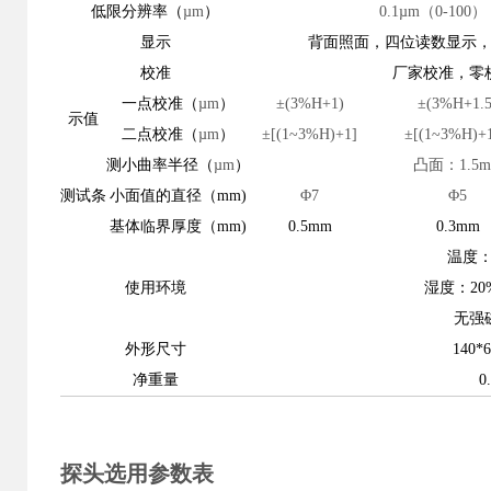
低限分辨率（
µm
）
0.1µm（0-100）
显示
背面照面，四位读数显示
校准
厂家校准，零
一点校准（
µm
）
±(3%H+1)
±(3%H+1.5
示值
二点校准（
µm
）
±[(1~3%H)+1]
±[(1~3%H)+1
测小曲率半径（
µm
）
凸面：1.5
测试条
小面值的直径（mm)
Φ7
Φ5
基体临界厚度（mm)
0.5mm
0.3mm
温度：
使用环境
湿度：20%
无强
外形尺寸
140*
净重量
0
探头选用参数表