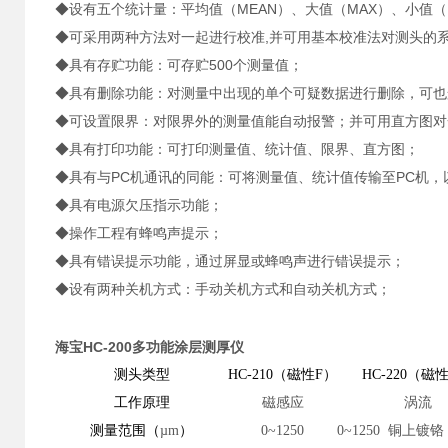
◆设有五个统计量：平均值（MEAN）、大值（MAX）、小值（M
◆可采用两种方法对一起进行校准,并可用基本校准法对测头的系
◆具有存贮功能：可存贮500个测量值；
◆具有删除功能：对测量中出现的单个可疑数据进行删除，可也
◆可设置限界：对限界外的测量值能自动报警；并可用直方图
◆具有打印功能：可打印测量值、统计值、限界、直方图；
◆具有与PC机通讯的同能：可将测量值、统计值传输至PC机
◆具有电源欠压指示功能；
◆操作工程有蜂鸣声提示；
◆具有错误提示功能，通过屏显或蜂鸣声进行错误提示；
◆设有两种关机方式：手动关机方式和自动关机方式；
海宝HC-200多功能涂层测厚仪
测头类型
HC-210（磁性F）
HC-220（磁
工作原理
磁感应
涡流
测量范围（
µm
）
0~1250
0~1250 铜上镀铬