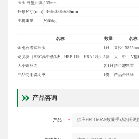
压头-外壁距离
135mm
外形尺寸
(mm)
466
×
238
×
630mm
主机重量
约
65kg
名称
数量
名称
金刚石洛式压头
1只
直径1.5875
硬度块（HRC高中低3块、HRB 1块、HRA 1块）
5块
大、中、 V型
大小螺丝刀
各1只
防尘塑料罩
产品使用说明书
1份
产品合格证
产品咨询
产品：