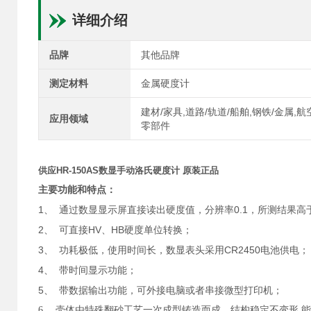
详细介绍
品牌
其他品牌
测定材料
金属硬度计
建材/家具,道路/轨道/船舶,钢铁/金属,
应用领域
零部件
供应HR-150AS数显手动洛氏硬度计 原装正品
主要功能和特点：
1、
0.1
通过数显显示屏
直接读出硬度值，
分辨率
，所测结果高
2、
HV
HB
可直接
、
硬度单位转换；
3、
CR2450
功耗极低，使用时间长，数显表头采用
电池供电；
4、
带时间显示功能；
5、
带数据输出功能，可外接电脑或者串接微型打印机；
6、
壳体由特殊翻砂工艺一次成型铸造而成，结构稳定不变形
,
能