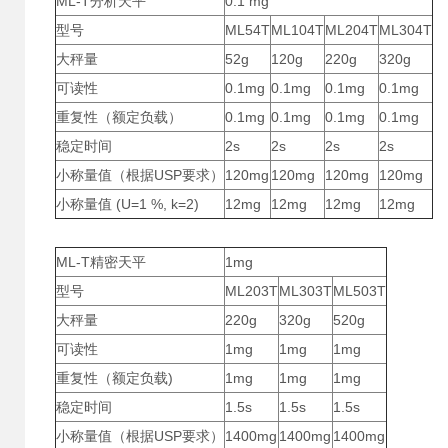
ML-T分析天平
0.1 mg
型号
ML54T
ML104T
ML204T
ML304T
大秤量
52g
120g
220g
320g
可读性
0.1mg
0.1mg
0.1mg
0.1mg
重复性（额定负载）
0.1mg
0.1mg
0.1mg
0.1mg
稳定时间
2s
2s
2s
2s
小称量值（根据USP要求）
120mg
120mg
120mg
120mg
小称量值 (U=1 %, k=2)
12mg
12mg
12mg
12mg
ML-T精密天平
1mg
型号
ML203T
ML303T
ML503T
大秤量
220g
320g
520g
可读性
1mg
1mg
1mg
重复性（额定负载)
1mg
1mg
1mg
稳定时间
1.5s
1.5s
1.5s
小称量值（根据USP要求）
1400mg
1400mg
1400mg