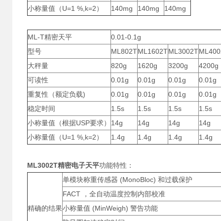
小称量值（U=1 %,k=2）
140mg
140mg
140mg
ML-T精密天平
0.01-0.1g
型号
ML802T
ML1602T
ML3002T
ML400
大秤量
820g
1620g
3200g
4200g
可读性
0.01g
0.01g
0.01g
0.01g
重复性（额定负载)
0.01g
0.01g
0.01g
0.01g
稳定时间
1.5s
1.5s
1.5s
1.5s
小称量值（根据USP要求）
14g
14g
14g
14g
小称量值（U=1 %,k=2）
1.4g
1.4g
1.4g
1.4g
ML3002T精密电子天平
功能特性：
单模块称重传感器 (MonoBloc) 和过载保护
FACT ，全自动温度控制内部校准
精确的结果
小称量值 (MinWeigh) 警告功能