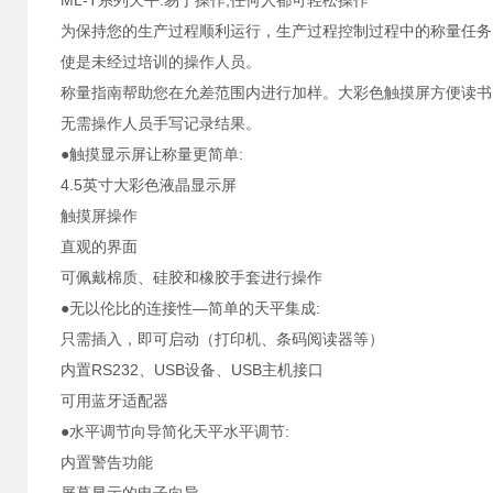
ML-T系列天平:易于操作,任何人都可轻松操作
为保持您的生产过程顺利运行，生产过程控制过程中的称量任务
使是未经过培训的操作人员。
称量指南帮助您在允差范围内进行加样。大彩色触摸屏方便读书
无需操作人员手写记录结果。
●触摸显示屏让称量更简单:
4.5英寸大彩色液晶显示屏
触摸屏操作
直观的界面
可佩戴棉质、硅胶和橡胶手套进行操作
●无以伦比的连接性—简单的天平集成:
只需插入，即可启动（打印机、条码阅读器等）
内置RS232、USB设备、USB主机接口
可用蓝牙适配器
●水平调节向导简化天平水平调节:
内置警告功能