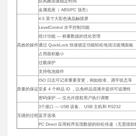
防风圈加速稳定时间
金属底座（ ABS/PC 顶壳）
4.5 英寸大彩色液晶触摸屏
LevelControl 水平控制功能
统计功能 — 称量数据的优化管理
高效的操作
通过 QuickLock 快速锁定功能轻松地清洁玻璃面板
占用面积极小
过载保护
支持电池操作
ISO 日志可记录重要变更，例如校准、调平状态等
质量的保证
至多 4 个样品 ID ，以免样品混淆并提供可追溯性
密码保护 — 仅允许授权用户执行调整
3个接口 — USB 设备、 USB 主机和 RS232
无缝的过程
蓝牙选项
PC Direct 应用程序实现数据的轻松传递（无需借