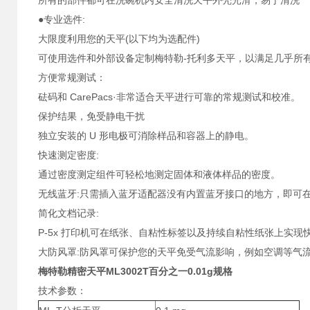
所有的部件都可在洗碗机内安全清洗天平外壳光滑，易于清洗
●专业选件:
大限度利用您的天平(以下均为选配件)
可使用选件和外部设备定制梅特勒-托利多天平，以满足几乎所
方便常规测试：
砝码和 CarePacs·非常适合天平进行可靠的常规测试和校准。
保护结果，免受静电干扰
独立安装的 U 形电极可消除样品和容器上的静电。
快速测定密度:
通过密度测定组件可轻松地测定固体和液体样品的密度。
无线蓝牙:只需插入蓝牙适配器没有内置蓝牙接口的地方，即可
简化文档记录:
P-5x 打印机可在纸张、自粘性标签以及持续自粘性纸张上实
大防风罩:防风罩可保护您的天平免受气流影响，例如空调等气
梅特勒精密天平ML3002T百分之一0.01g规格
技术参数：