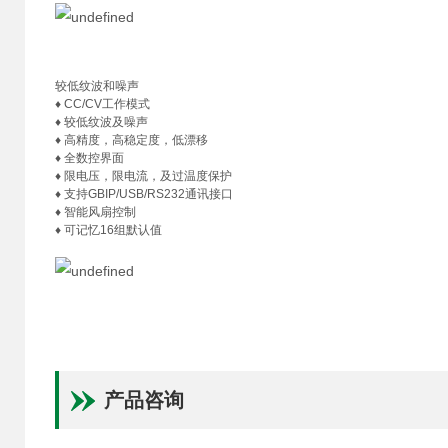
较低纹波和噪声
♦ CC/CV工作模式
♦ 较低纹波及噪声
♦ 高精度，高稳定度，低漂移
♦ 全数控界面
♦ 限电压，限电流，及过温度保护
♦ 支持GBIP/USB/RS232通讯接口
♦ 智能风扇控制
♦ 可记忆16组默认值
产品咨询