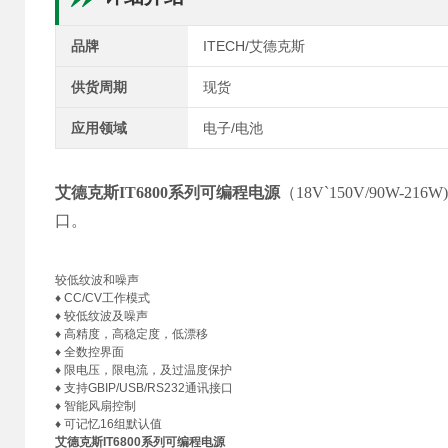
品牌
ITECH/艾德克斯
供货周期
现货
应用领域
电子/电池
艾德克斯IT6800系列可编程电源
（18V`150V/90W-
口。
较低纹波和噪声
♦ CC/CV工作模式
♦ 较低纹波及噪声
♦ 高精度，高稳定度，低漂移
♦ 全数控界面
♦ 限电压，限电流，及过温度保护
♦ 支持GBIP/USB/RS232通讯接口
♦ 智能风扇控制
♦ 可记忆16组默认值
艾德克斯IT6800系列可编程电源