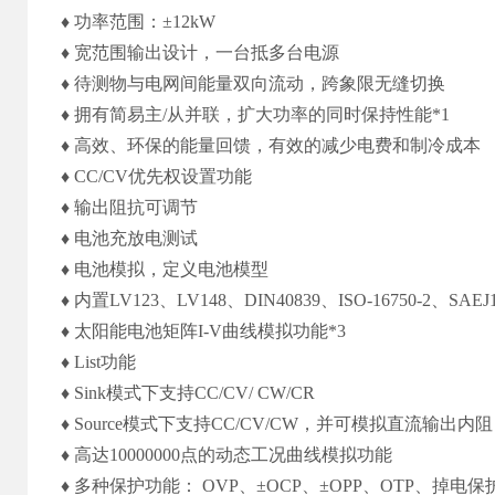
♦ 功率范围：±12kW
♦ 宽范围输出设计，一台抵多台电源
♦ 待测物与电网间能量双向流动，跨象限无缝切换
♦ 拥有简易主/从并联，扩大功率的同时保持性能*1
♦ 高效、环保的能量回馈，有效的减少电费和制冷成本
♦ CC/CV优先权设置功能
♦ 输出阻抗可调节
♦ 电池充放电测试
♦ 电池模拟，定义电池模型
♦ 内置LV123、LV148、DIN40839、ISO-16750-2、S
♦ 太阳能电池矩阵I-V曲线模拟功能*3
♦ List功能
♦ Sink模式下支持CC/CV/ CW/CR
♦ Source模式下支持CC/CV/CW，并可模拟直流输出内阻
♦ 高达10000000点的动态工况曲线模拟功能
♦ 多种保护功能： OVP、±OCP、±OPP、OTP、掉电