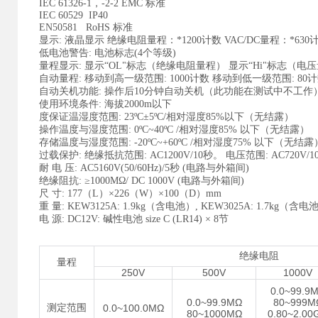
IEC 61326-1，-2-2 EMC 标准
IEC 60529 IP40
EN50581 RoHS 标准
显示: 液晶显示 绝缘电阻量程：*1200计数 VAC/DC量程：*630计数 
低电池警告: 电池标志(4个等级)
量程显示: 显示“OL"标志（绝缘电阻量程） 显示“Hi"标志（电
自动量程: 移动到高一级范围: 1000计数 移动到低一级范围: 80
自动关机功能: 操作后10分钟自动关机（此功能在测试中不工作
使用环境条件: 海拔2000m以下
度保证温湿度范围: 23ºC±5ºC/相对湿度85%以下（无结露）
操作温度与湿度范围: 0ºC~40ºC /相对湿度85% 以下（无结露）
存储温度与湿度范围: -20ºC~+60ºC /相对湿度75% 以下（无结露
过载保护: 绝缘抵抗范围: AC1200V/10秒。 电压范围: AC720V/
耐 电 压: AC5160V(50/60Hz)/5秒 (电路与外箱间)
绝缘阻抗: ≥1000MΩ/ DC 1000V (电路与外箱间)
尺 寸: 177（L）×226（W）×100（D）mm
重 量: KEW3125A: 1.9kg（含电池）, KEW3025A: 1.7kg（含电
电 源: DC12V: 碱性电池 size C (LR14) × 8节
绝缘电阻
量程
250V
500V
1000V
0.0~99.9
0.0~99.9MΩ
80~999M
测定范围
0.0~100.0MΩ
80~1000MΩ
0.80~2.00