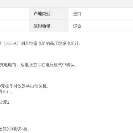
产地类别
进口
应用领域
综合
4量程（3025A）测量绝缘电阻的高压绝缘电阻计。
充电电荷。放电状态可在电压模式中确认。
钟无操作时仪器将自动关机。
测量）。
污染度2
者中较低的测试种类。