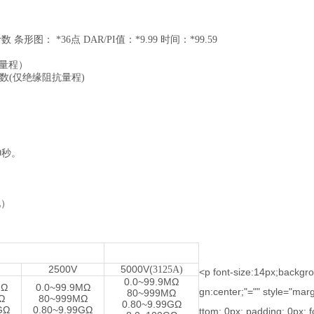
条形图： *36点 DAR/PI值：*9.99 时间：*99.59
压量程）
计数(仅绝缘阻抗量程)
）
）
10秒。
池）
2500V
5000V(
3125A)
<p font-size:14px;backgroun
0.0~99.9MΩ
MΩ
0.0~99.9MΩ
gn:center;"="" style="mar
80~999MΩ
Ω
80~999MΩ
0.80~9.99GΩ
GΩ
0.80~9.99GΩ
ttom: 0px; padding: 0px; f