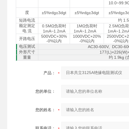
10.0~99.9
度
±5%rdg±3dgt
±5%rdg±3dgt
±5%rdg±3d
1.
短路电流
约
额定测定
0.5MΩ
1MΩ
2.5MΩ
负荷时
负荷时
负荷
电
流
1mA~1.2mA
1mA~1.2mA
1mA~1.2
500VDC+30%
1000VDC+20%
2500VDC+
开路电压
-0%
-0%
-0%
以内
以内
以内
电压测试
AC30-600V, DC30-60
外形尺寸
177(L)×226(W)
1.9kg (
重量
约
产品：
您的单位：
您的姓名：
联系电话：