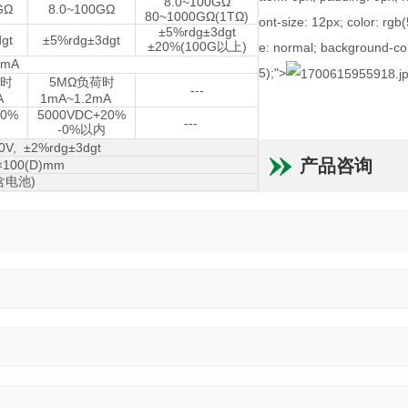
8.0~100GΩ
GΩ
8.0~100GΩ
80~1000GΩ(1TΩ)
ont-size: 12px; color: rgb
±5%rdg±3dgt
gt
±5%rdg±3dgt
±20%(100G
)
以上
e: normal; background-col
5mA
5);">
5MΩ
时
负荷时
---
mA
1mA~1.2mA
20%
5000VDC+20%
---
-0%
以内
0V, ±2%rdg±3dgt
产品咨询
×100(D)mm
)
含电池