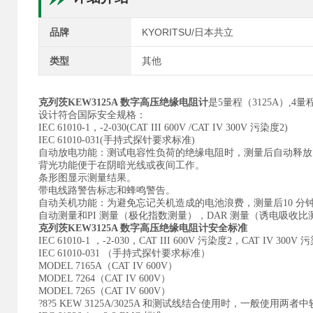
品牌
KYORITSU/日本共立
类型
其他
克列茨
KEW3125A 数字高压绝缘电阻计
是
5量程（3125A）,
设计符合国际安全规格：
IEC 61010-1，-2-030(CAT III 600V /CAT IV 300V 污染度2)
IEC 61010-031(手持式探针要求标准)
自动放电功能：测试电容性负荷的绝缘电阻时，测量后自动释放
背光功能便于在阴暗光线或夜间工作。
条形图显示测量结果。
带电线路警告标志和蜂鸣警告。
自动关机功能：为避免忘记关机造成的电池浪费，测量后10 分
自动测量和PI 测量（极化指数测量），DAR 测量（诱电吸收比
克列茨
KEW3125A 数字高压绝缘电阻计安全标准
IEC 61010-1 ，-2-030，CAT III 600V 污染度2，CAT IV 300V 
IEC 61010-031 （手持式探针要求标准）
MODEL 7165A（CAT IV 600V）
MODEL 7264（CAT IV 600V）
MODEL 7265（CAT IV 600V）
?8?5 KEW 3125A/3025A 和测试线结合使用时，一般使用两