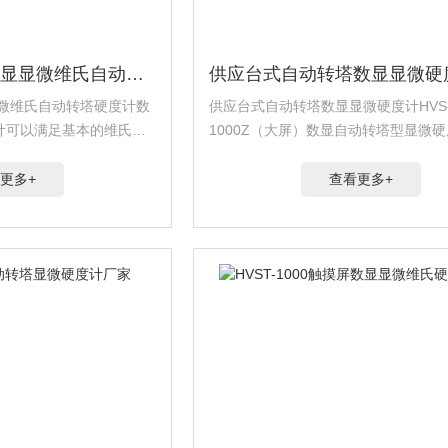
HVS-1000Z小屏数显显微维氏自动转塔硬度计
显显微维氏自动转塔硬度计数
供应台式自动转塔数显显微硬度计HVS
计可以满足基本的维氏硬
1000Z（大屏）数显自动转塔型显微
的数显测微目镜可以直接
满足基本的维氏硬度计测试要求，升级
加快速准确的得出测量
测微目镜可以直接读取测量长度，从而
更多+
查看更多+
转...
准确的得出测量值，升级后的转塔可...