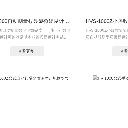
HVS-1000自动测量数显显微硬度计（小屏）
1000自动测量数显显微硬度计（小屏）数显
HVS-1000Z小屏数
度计可以满足基本的维氏硬度计测试要
显自动转塔型显微硬度
后的数显测微目镜可以直接读取测量长
度计测试要求，升级后
更加快速准确的得出测量值。
读取测量长度，从而更
查看更多+
查看
值，升级后的转塔可以自动