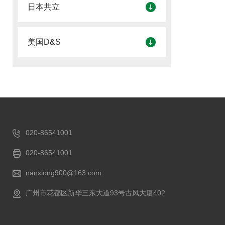
日本共立
美国D&S
020-86541001
020-86541001
nanxiong900@163.com
广州市花都区新华三东大道93号古风大厦402