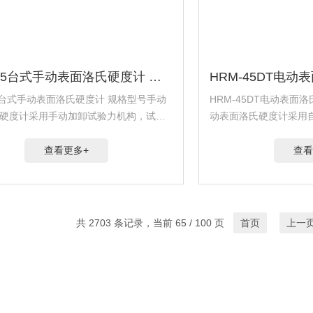
HRM-45台式手动表面洛氏硬度计 规格型号
45台式手动表面洛氏硬度计 规格型号手动
HRM-45DT电动表面
硬度计采用手动加卸试验力机构，试验
动表面洛氏硬度计采用
变荷手轮的旋转而获得；操作简便迅
验力变换由变荷手轮的
盘对零外，没有人为的操作误差，具有
速，除表盘对零外，没
查看更多+
查看
敏度、稳定性；适用于...
很高的灵敏度、稳定性；适
共 2703 条记录，当前 65 / 100 页
首页
上一