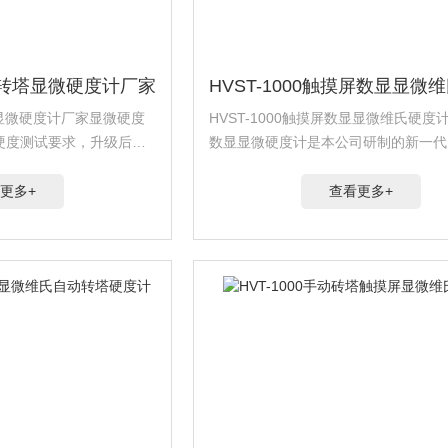
手动转塔显微硬度计厂家
塔显微硬度计厂家显微硬度
HVST-1000触摸屏数显显微维氏硬度
硬度测试要求，升级后的
数显显微硬度计是本公司研制的新一代
的测量数据，控制也更全
摸屏显微硬度计，该硬度计造型新颖,
可靠性、可操作性和重复性，是测试显
更多+
查看更多+
理想产品。