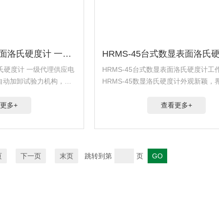
HRM-45DT电动表面洛氏硬度计 一级代理供应
洛氏硬度计 一级代理供应电
HRMS-45台式数显表面洛氏硬度计工
自动加卸试验力机构，试
HRMS-45数显洛氏硬度计外观新颖，
旋转而获得；操作简便迅
化，测量装置采用光栅传感器及计算机
有人为的操作误差，具有
度示值在液晶屏上直接显示是机电一体
更多+
查看更多+
...
测试仪器。
页
下一页
末页
跳转到第
页